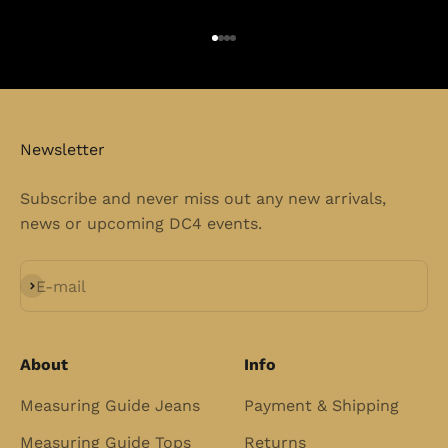
Go to item 1
Go to item 2
Go to item 3
Go to item 4
Newsletter
Subscribe and never miss out any new arrivals,
news or upcoming DC4 events.
Subscribe
E-mail
About
Info
Measuring Guide Jeans
Payment & Shipping
Measuring Guide Tops
Returns