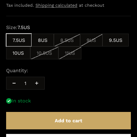
Tax included.
Shipping calculated
at checkout
Size:
7.5US
7.5US
8US
8.5US
9US
9.5US
10US
10.5US
11US
Quantity:
In stock
Add to cart